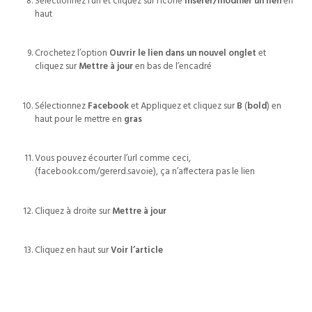
Sélectionnez l’url et cliquez sur l’icône
Insérer/modifier un lien
en
haut
Crochetez l’option
Ouvrir le lien dans un nouvel onglet
et
cliquez sur
Mettre à jour
en bas de l’encadré
Sélectionnez
Facebook
et Appliquez et cliquez sur
B
(
bold
) en
haut pour le mettre en
gras
Vous pouvez écourter l’url comme ceci,
(facebook.com/gererd.savoie), ça n’affectera pas le lien
Cliquez à droite sur
Mettre à jour
Cliquez en haut sur
Voir l’article