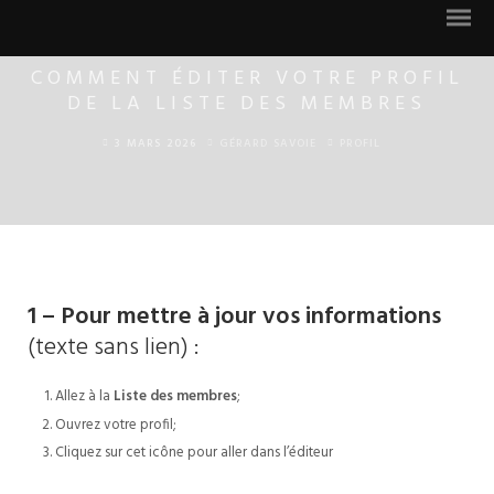
COMMENT ÉDITER VOTRE PROFIL
DE LA LISTE DES MEMBRES
3 MARS 2026
GÉRARD SAVOIE
PROFIL
Notre mission
Photos récentes des membres
Photos nominées 2023-2024
1 – Pour mettre à jour vos informations
Photos nominées 2024-2025
(texte sans lien) :
Photos nominées 2025-2026
Allez à la
Liste des membres
;
Ouvrez votre profil;
Contactez nous
Cliquez sur cet icône pour aller dans l’éditeur