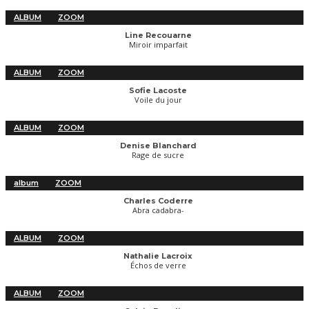
ALBUM
ZOOM
Line Recouarne
Miroir imparfait
ALBUM
ZOOM
Sofie Lacoste
Voile du jour
ALBUM
ZOOM
Denise Blanchard
Rage de sucre
album
ZOOM
Charles Coderre
Abra cadabra-
ALBUM
ZOOM
Nathalie Lacroix
Échos de verre
ALBUM
ZOOM