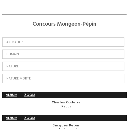
Concours Mongeon-Pépin
ANIMALIER
HUMAIN
NATURE
NATURE MORTE
ALBUM
ZOOM
Charles Coderre
Repos
ALBUM
ZOOM
Jacques Pepin