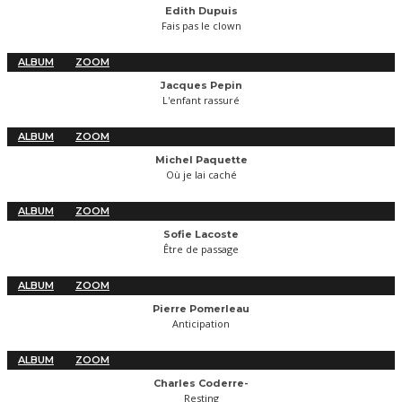
Edith Dupuis
Fais pas le clown
ALBUM
ZOOM
Jacques Pepin
L'enfant rassuré
ALBUM
ZOOM
Michel Paquette
Où je lai caché
ALBUM
ZOOM
Sofie Lacoste
Être de passage
ALBUM
ZOOM
Pierre Pomerleau
Anticipation
ALBUM
ZOOM
Charles Coderre-
Resting