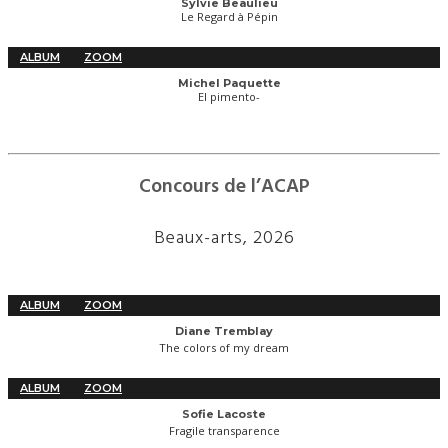
Sylvie Beaulieu
Le Regard à Pépin
ALBUM
ZOOM
Michel Paquette
El pimento-
Concours de l’ACAP
Beaux-arts, 2026
ALBUM
ZOOM
Diane Tremblay
The colors of my dream
ALBUM
ZOOM
Sofie Lacoste
Fragile transparence