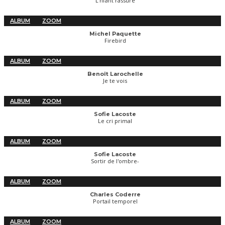
L'nfant rassuré
ALBUM
ZOOM
Michel Paquette
Firebird
ALBUM
ZOOM
Benoît Larochelle
Je te vois
ALBUM
ZOOM
Sofie Lacoste
Le cri primal
ALBUM
ZOOM
Sofie Lacoste
Sortir de l'ombre-
ALBUM
ZOOM
Charles Coderre
Portail temporel
ALBUM
ZOOM