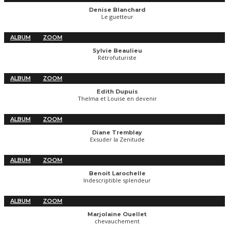
Denise Blanchard
Le guetteur
ALBUM
ZOOM
Sylvie Beaulieu
Rétrofuturiste
ALBUM
ZOOM
Edith Dupuis
Thelma et Louise en devenir
ALBUM
ZOOM
Diane Tremblay
Exsuder la Zenitude
ALBUM
ZOOM
Benoit Larochelle
Indescriptible splendeur
ALBUM
ZOOM
Marjolaine Ouellet
chevauchement