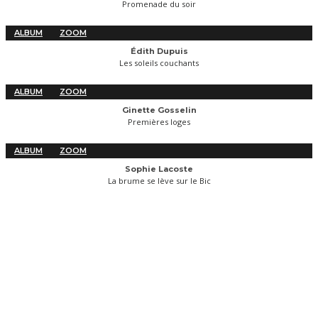
Promenade du soir
ALBUM
ZOOM
Édith Dupuis
Les soleils couchants
ALBUM
ZOOM
Ginette Gosselin
Premières loges
ALBUM
ZOOM
Sophie Lacoste
La brume se lève sur le Bic