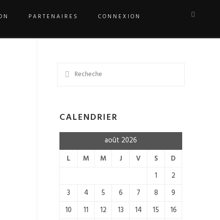
ON
PARTENAIRES
CONNEXION
CALENDRIER
août 2026
L
M
M
J
V
S
D
1
2
3
4
5
6
7
8
9
10
11
12
13
14
15
16