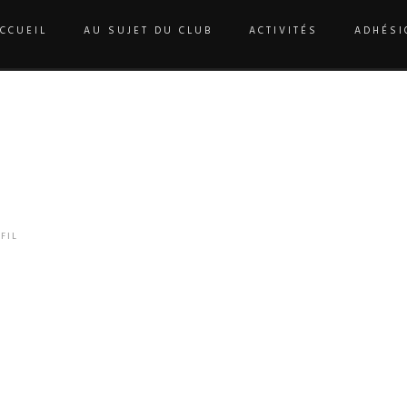
CCUEIL
AU SUJET DU CLUB
ACTIVITÉS
ADHÉSI
ACCUEIL
/
AUTHOR'S ARTICLE(S)
/
GISÈLE LAMOUREUX
FIL