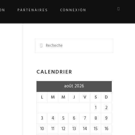
ON
PARTENAIRES
CONNEXION
CALENDRIER
août 2026
L
M
M
J
V
S
D
1
2
3
4
5
6
7
8
9
10
11
12
13
14
15
16