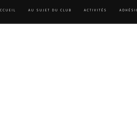
CCUEIL
AU SUJET DU CLUB
ACTIVITÉS
ADHÉSI
ACCUEIL
/
AUTHOR'S ARTICLE(S)
/
NICOLE PATARD