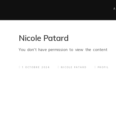
A
Nicole Patard
You don’t have permission to view the content
1 OCTOBRE 2024
NICOLE PATARD
PROFIL