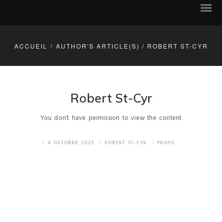
ACCUEIL
/
AUTHOR'S ARTICLE(S)
/
ROBERT ST-CYR
Notre mission
Robert St-Cyr
Photos récentes des membres
You don’t have permission to view the content
Photos nominées 2023-2024
4 OCTOBRE 2025
ROBERT ST-CYR
PROFIL
Photos nominées 2024-2025
Photos nominées 2025-2026
Contactez nous