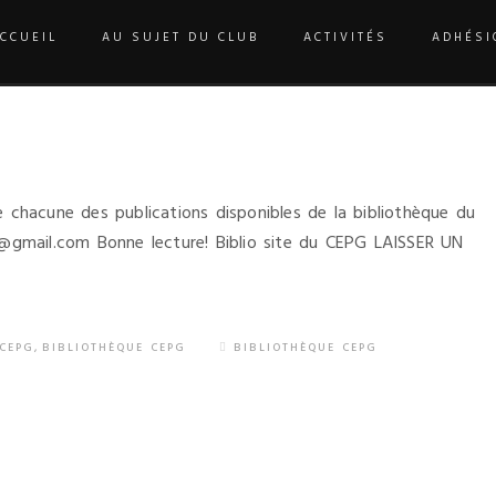
CCUEIL
AU SUJET DU CLUB
ACTIVITÉS
ADHÉSI
ACCUEIL
/
BIBLIOTHÈQUE CEPG
e chacune des publications disponibles de la bibliothèque du
4@gmail.com Bonne lecture! Biblio site du CEPG LAISSER UN
 CEPG
,
BIBLIOTHÈQUE CEPG
BIBLIOTHÈQUE CEPG