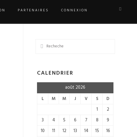
ON
PARTENAIRES
CONNEXION
CALENDRIER
août 2026
L
M
M
J
V
S
D
1
2
3
4
5
6
7
8
9
10
11
12
13
14
15
16