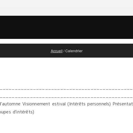
Accueil
/
Calendrier
___________________________________________ B
________________________________________ 9 septe
 d’automne Visionnement estival (Intérêts personnels) Présent
upes d’intérêts)